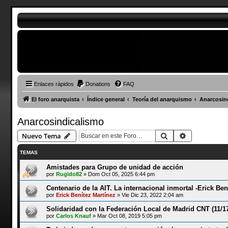
Enlaces rápidos
Donations
FAQ
El foro anarquista
Índice general
Teoría del anarquismo
Anarcosin
Anarcosindicalismo
Buscar
Búsqueda a
Nuevo Tema
TEMAS
Amistades para Grupo de unidad de acción
por
Rugido82
»
Dom Oct 05, 2025 6:44 pm
Centenario de la AIT. La internacional inmortal -Erick Ben
por
Erick Benítez Martínez
»
Vie Dic 23, 2022 2:04 am
Solidaridad con la Federación Local de Madrid CNT (11/1
por
Carlos Knauf
»
Mar Oct 08, 2019 5:05 pm