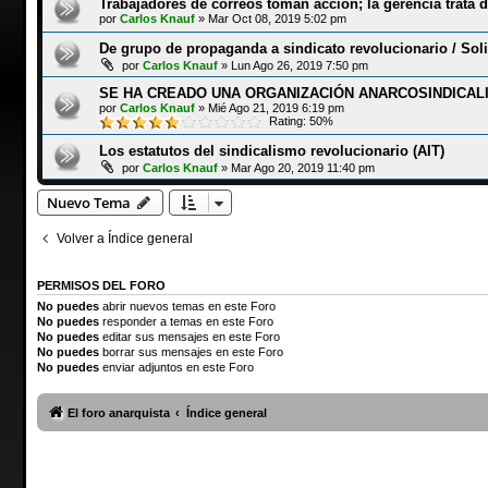
Trabajadores de correos toman acción; la gerencia trata d
por
Carlos Knauf
»
Mar Oct 08, 2019 5:02 pm
De grupo de propaganda a sindicato revolucionario / Soli
por
Carlos Knauf
»
Lun Ago 26, 2019 7:50 pm
SE HA CREADO UNA ORGANIZACIÓN ANARCOSINDICALI
por
Carlos Knauf
»
Mié Ago 21, 2019 6:19 pm
Rating: 50%
Los estatutos del sindicalismo revolucionario (AIT)
por
Carlos Knauf
»
Mar Ago 20, 2019 11:40 pm
Nuevo Tema
Volver a Índice general
PERMISOS DEL FORO
No puedes
abrir nuevos temas en este Foro
No puedes
responder a temas en este Foro
No puedes
editar sus mensajes en este Foro
No puedes
borrar sus mensajes en este Foro
No puedes
enviar adjuntos en este Foro
El foro anarquista
Índice general