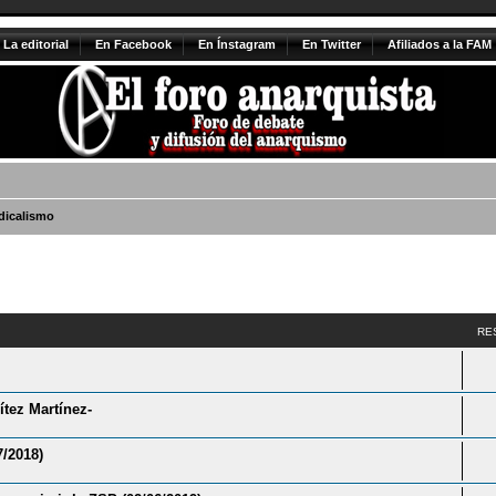
La editorial
En Facebook
En Ínstagram
En Twitter
Afiliados a la FAM
dicalismo
vanzada
RE
ítez Martínez-
7/2018)