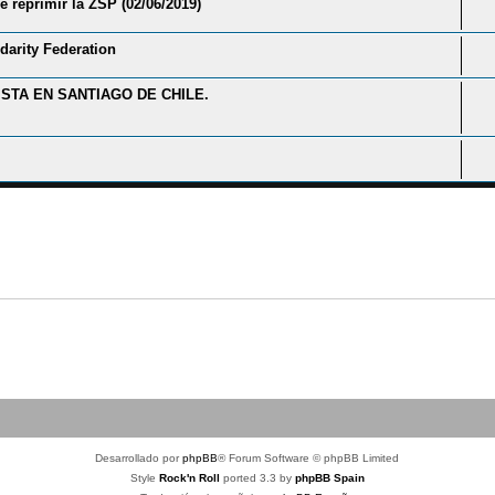
e reprimir la ZSP (02/06/2019)
darity Federation
STA EN SANTIAGO DE CHILE.
Desarrollado por
phpBB
® Forum Software © phpBB Limited
Style
Rock'n Roll
ported 3.3 by
phpBB Spain