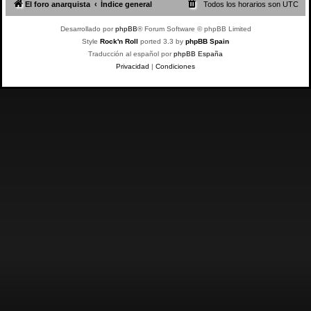
El foro anarquista
Índice general
Todos los horarios son
UTC
Desarrollado por
phpBB
® Forum Software © phpBB Limited
Style
Rock'n Roll
ported 3.3 by
phpBB Spain
Traducción al español por
phpBB España
Privacidad
|
Condiciones