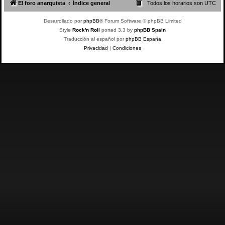
El foro anarquista
Índice general
Todos los horarios son
UTC
Desarrollado por
phpBB
® Forum Software © phpBB Limited
Style
Rock'n Roll
ported 3.3 by
phpBB Spain
Traducción al español por
phpBB España
Privacidad
|
Condiciones