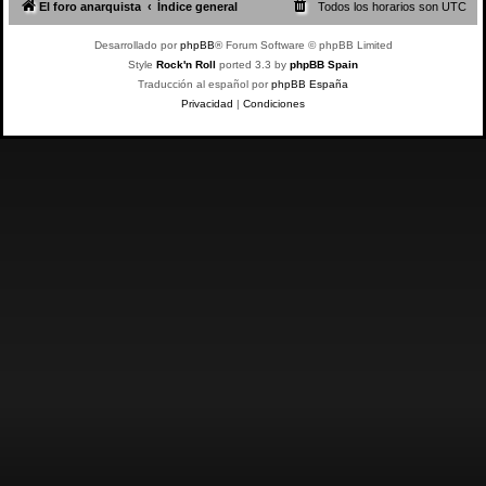
El foro anarquista
Índice general
Todos los horarios son
UTC
Desarrollado por
phpBB
® Forum Software © phpBB Limited
Style
Rock'n Roll
ported 3.3 by
phpBB Spain
Traducción al español por
phpBB España
Privacidad
|
Condiciones