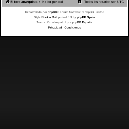
El foro anarquista
Índice general
Todos los horarios son
UTC
Desarrollado por
phpBB
® Forum Software © phpBB Limited
Style
Rock'n Roll
ported 3.3 by
phpBB Spain
Traducción al español por
phpBB España
Privacidad
|
Condiciones