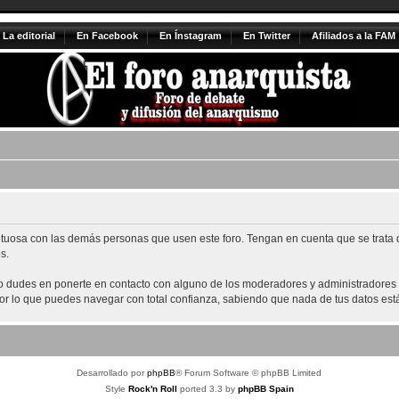
La editorial
En Facebook
En Ínstagram
En Twitter
Afiliados a la FAM
tuosa con las demás personas que usen este foro. Tengan en cuenta que se trata de
s.
no dudes en ponerte en contacto con alguno de los moderadores y administradores d
 por lo que puedes navegar con total confianza, sabiendo que nada de tus datos está
Desarrollado por
phpBB
® Forum Software © phpBB Limited
Style
Rock'n Roll
ported 3.3 by
phpBB Spain