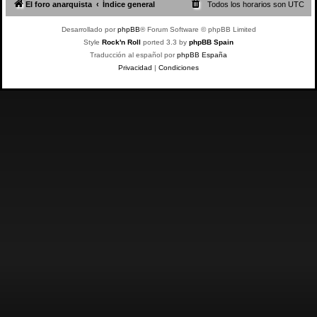
El foro anarquista
Índice general
Todos los horarios son
UTC
Desarrollado por
phpBB
® Forum Software © phpBB Limited
Style
Rock'n Roll
ported 3.3 by
phpBB Spain
Traducción al español por
phpBB España
Privacidad
|
Condiciones