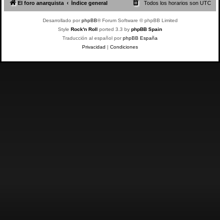
El foro anarquista
Índice general
Todos los horarios son
UTC
Desarrollado por
phpBB
® Forum Software © phpBB Limited
Style
Rock'n Roll
ported 3.3 by
phpBB Spain
Traducción al español por
phpBB España
Privacidad
|
Condiciones