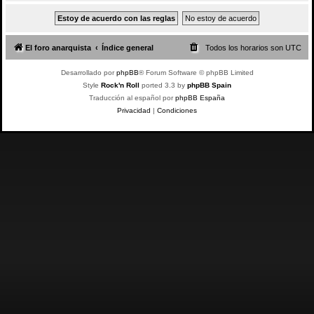
El foro anarquista
Índice general
Todos los horarios son
UTC
Desarrollado por
phpBB
® Forum Software © phpBB Limited
Style
Rock'n Roll
ported 3.3 by
phpBB Spain
Traducción al español por
phpBB España
Privacidad
|
Condiciones