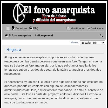
Donations
FAQ
Identificarse
Dark mode
B
El foro anarquista
Índice general
u
Idioma:
s
- Registro
c
Al ingresar en este foro aceptas comportarse en los foros de manera
a
respetuosa con las demás personas que usen este foro. Tengan en cuenta
r
que se trata de un foro anarquista, por lo que solicitamos que tanto los
temas que suban y los debates sean de temática anarquista y los debates
respetuosos.
Si necesitaras ayuda con tu cuenta o con algo relacionado con este foro no
dudes en ponerte en contacto con alguno de los moderadores y
administradores del foro, o directamente mandando un email al contacto de
este portal. Este foro es parte del proyecto editorial Ediciones La voz de la
anarquía, por lo que puedes navegar con total confianza, sabiendo que
nada de tus datos está en riesgo.