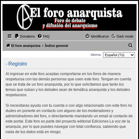
Donations
FAQ
Identificarse
Dark mode
B
El foro anarquista
Índice general
u
Idioma:
s
- Registro
c
Al ingresar en este foro aceptas comportarse en los foros de manera
a
respetuosa con las demás personas que usen este foro. Tengan en cuenta
r
que se trata de un foro anarquista, por lo que solicitamos que tanto los
temas que suban y los debates sean de temática anarquista y los debates
respetuosos.
Si necesitaras ayuda con tu cuenta o con algo relacionado con este foro no
dudes en ponerte en contacto con alguno de los moderadores y
administradores del foro, o directamente mandando un email al contacto de
este portal. Este foro es parte del proyecto editorial Ediciones La voz de la
anarquía, por lo que puedes navegar con total confianza, sabiendo que
nada de tus datos está en riesgo.