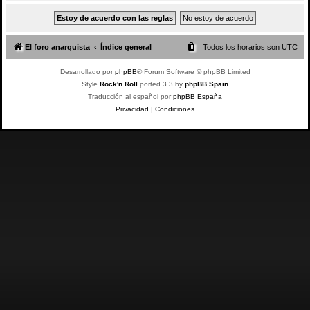
El foro anarquista
Índice general
Todos los horarios son
UTC
Desarrollado por
phpBB
® Forum Software © phpBB Limited
Style
Rock'n Roll
ported 3.3 by
phpBB Spain
Traducción al español por
phpBB España
Privacidad
|
Condiciones