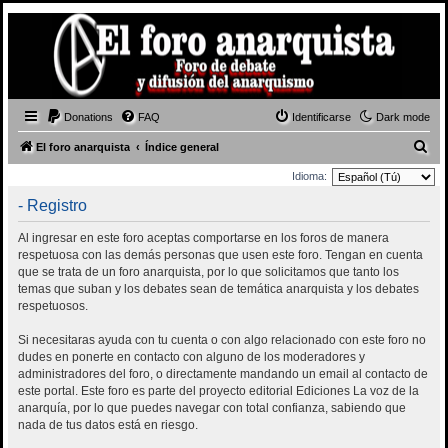
Donations
FAQ
Identificarse
Dark mode
B
El foro anarquista
Índice general
u
Idioma:
s
- Registro
c
Al ingresar en este foro aceptas comportarse en los foros de manera
a
respetuosa con las demás personas que usen este foro. Tengan en cuenta
r
que se trata de un foro anarquista, por lo que solicitamos que tanto los
temas que suban y los debates sean de temática anarquista y los debates
respetuosos.
Si necesitaras ayuda con tu cuenta o con algo relacionado con este foro no
dudes en ponerte en contacto con alguno de los moderadores y
administradores del foro, o directamente mandando un email al contacto de
este portal. Este foro es parte del proyecto editorial Ediciones La voz de la
anarquía, por lo que puedes navegar con total confianza, sabiendo que
nada de tus datos está en riesgo.