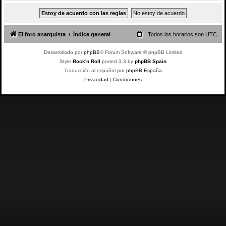
El foro anarquista
Índice general
Todos los horarios son
UTC
Desarrollado por
phpBB
® Forum Software © phpBB Limited
Style
Rock'n Roll
ported 3.3 by
phpBB Spain
Traducción al español por
phpBB España
Privacidad
|
Condiciones