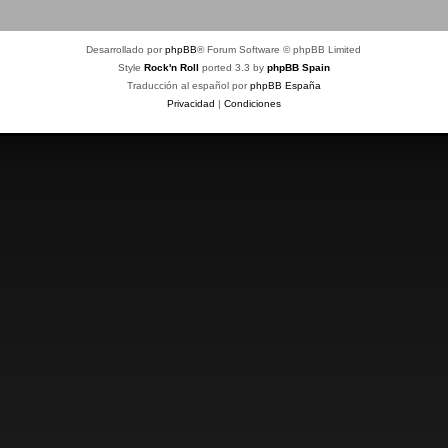
Desarrollado por
phpBB
® Forum Software © phpBB Limited
Style
Rock'n Roll
ported 3.3 by
phpBB Spain
Traducción al español por
phpBB España
Privacidad
|
Condiciones