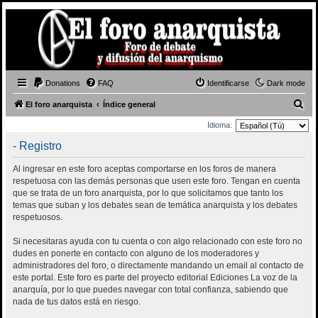
Donations
FAQ
Identificarse
Dark mode
B
El foro anarquista
Índice general
u
Idioma:
s
- Registro
c
Al ingresar en este foro aceptas comportarse en los foros de manera
a
respetuosa con las demás personas que usen este foro. Tengan en cuenta
r
que se trata de un foro anarquista, por lo que solicitamos que tanto los
temas que suban y los debates sean de temática anarquista y los debates
respetuosos.
Si necesitaras ayuda con tu cuenta o con algo relacionado con este foro no
dudes en ponerte en contacto con alguno de los moderadores y
administradores del foro, o directamente mandando un email al contacto de
este portal. Este foro es parte del proyecto editorial Ediciones La voz de la
anarquía, por lo que puedes navegar con total confianza, sabiendo que
nada de tus datos está en riesgo.