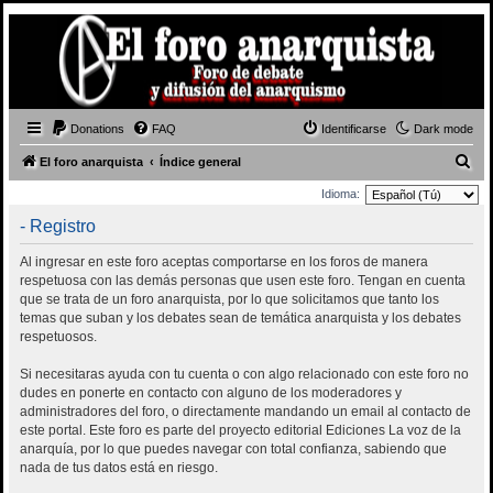
Donations
FAQ
Identificarse
Dark mode
B
El foro anarquista
Índice general
u
Idioma:
s
- Registro
c
Al ingresar en este foro aceptas comportarse en los foros de manera
a
respetuosa con las demás personas que usen este foro. Tengan en cuenta
r
que se trata de un foro anarquista, por lo que solicitamos que tanto los
temas que suban y los debates sean de temática anarquista y los debates
respetuosos.
Si necesitaras ayuda con tu cuenta o con algo relacionado con este foro no
dudes en ponerte en contacto con alguno de los moderadores y
administradores del foro, o directamente mandando un email al contacto de
este portal. Este foro es parte del proyecto editorial Ediciones La voz de la
anarquía, por lo que puedes navegar con total confianza, sabiendo que
nada de tus datos está en riesgo.