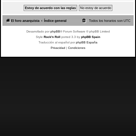
El foro anarquista
Índice general
Todos los horarios son
UTC
Desarrollado por
phpBB
® Forum Software © phpBB Limited
Style
Rock'n Roll
ported 3.3 by
phpBB Spain
Traducción al español por
phpBB España
Privacidad
|
Condiciones