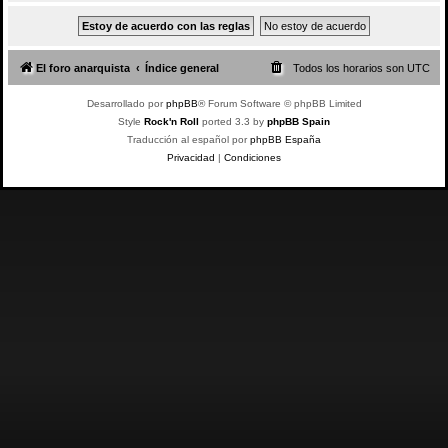
El foro anarquista
Índice general
Todos los horarios son
UTC
Desarrollado por
phpBB
® Forum Software © phpBB Limited
Style
Rock'n Roll
ported 3.3 by
phpBB Spain
Traducción al español por
phpBB España
Privacidad
|
Condiciones