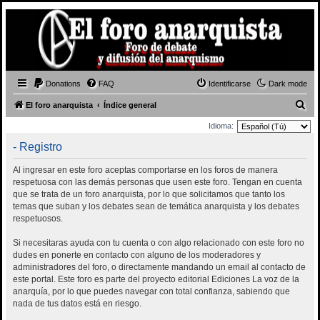
Donations
FAQ
Identificarse
Dark mode
B
El foro anarquista
Índice general
u
Idioma:
s
- Registro
c
Al ingresar en este foro aceptas comportarse en los foros de manera
a
respetuosa con las demás personas que usen este foro. Tengan en cuenta
r
que se trata de un foro anarquista, por lo que solicitamos que tanto los
temas que suban y los debates sean de temática anarquista y los debates
respetuosos.
Si necesitaras ayuda con tu cuenta o con algo relacionado con este foro no
dudes en ponerte en contacto con alguno de los moderadores y
administradores del foro, o directamente mandando un email al contacto de
este portal. Este foro es parte del proyecto editorial Ediciones La voz de la
anarquía, por lo que puedes navegar con total confianza, sabiendo que
nada de tus datos está en riesgo.