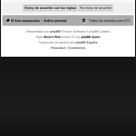
El foro anarquista
Índice general
Todos los horarios son
UTC
Desarrollado por
phpBB
® Forum Software © phpBB Limited
Style
Rock'n Roll
ported 3.3 by
phpBB Spain
Traducción al español por
phpBB España
Privacidad
|
Condiciones