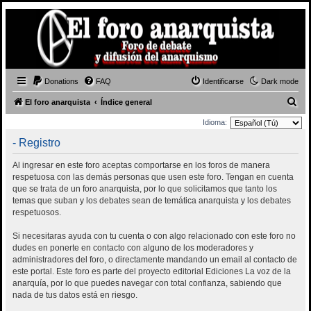
Donations
FAQ
Identificarse
Dark mode
B
El foro anarquista
Índice general
u
Idioma:
s
- Registro
c
Al ingresar en este foro aceptas comportarse en los foros de manera
a
respetuosa con las demás personas que usen este foro. Tengan en cuenta
r
que se trata de un foro anarquista, por lo que solicitamos que tanto los
temas que suban y los debates sean de temática anarquista y los debates
respetuosos.
Si necesitaras ayuda con tu cuenta o con algo relacionado con este foro no
dudes en ponerte en contacto con alguno de los moderadores y
administradores del foro, o directamente mandando un email al contacto de
este portal. Este foro es parte del proyecto editorial Ediciones La voz de la
anarquía, por lo que puedes navegar con total confianza, sabiendo que
nada de tus datos está en riesgo.