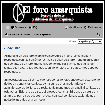
Donations
FAQ
Identificarse
Dark mode
B
El foro anarquista
Índice general
u
Idioma:
s
- Registro
c
Al ingresar en este foro aceptas comportarse en los foros de manera
a
respetuosa con las demás personas que usen este foro. Tengan en cuenta
r
que se trata de un foro anarquista, por lo que solicitamos que tanto los
temas que suban y los debates sean de temática anarquista y los debates
respetuosos.
Si necesitaras ayuda con tu cuenta o con algo relacionado con este foro no
dudes en ponerte en contacto con alguno de los moderadores y
administradores del foro, o directamente mandando un email al contacto de
este portal. Este foro es parte del proyecto editorial Ediciones La voz de la
anarquía, por lo que puedes navegar con total confianza, sabiendo que
nada de tus datos está en riesgo.