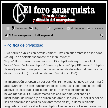
Donations
FAQ
Registrarse
Identificarse
Dark mode
B
El foro anarquista
Índice general
u
- Política de privacidad
s
c
Esta política explica con detalle cómo “” junto con sus empresas asociadas
(de aquí en adelante “nosotros”, “nos”, “nuestro”, “”,
a
“https://elforo.edicionesanarquistas.net”) y phpBB (de aquí en adelante
r
“ellos”, “sus”, “software phpBB”, “www.phpbb.com”, “phpBB Limited”, “phpBB
Teams”) emplean cualquier información obtenida durante cualquier sesión
de uso por usted (de aquí en adelante “su información”).
Tu información es obtenida por dos vías. Primeramente, navegar por “” hará
al software phpBB crear un número de cookies, las cuales son un pequeño
archivo de texto que se descargan en los archivos temporales del
navegador de su PC. Las primeras dos cookies sólo contienen un
identificador de usuario (de aquí en adelante “user-id”) y un identificador de
sesión anónima (de aquí en adelante “session-id”), automáticamente
asignada a usted por el software phpBB. Una tercera cookie se creará una