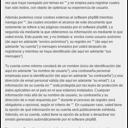
vez que haya navegado por temas en “” y se emplea para registrar cuales
han sido leídos, con objeto de optimizar su experiencia de usuario.
Además podemos crear cookies externas al software phpBB mientras
navega por “”, las cuales exceden el alcance de este documento que
solamente se refiere a las páginas creadas por el software phpBB. La
segunda vía mediante la que obtenemos su información es mediante lo que
usted envía. Esto puede ser, y no limitado a: envíos como usuario anónimo
(de aquí en adelante “envíos anónimos”), su registro en “” (de aquí en
adelante “su cuenta”) y mensajes enviados por usted después de
registrarse y mientras se haya identificado (de aquí en adelante “sus
mensajes”).
Tu cuenta como mínimo constará de un nombre único de identificación (de
aquí en adelante “su nombre de usuario”), una contraseña personal
empleada para la identificación (de aquí en adelante “su contraseña”) y una
dirección de email personal válida (de aquí en adelante “su email”). La
información de su cuenta en “” está protegida por las leyes de protección de
datos aplicables en el país en el que estamos instalados. Cualquier
información más allá de su nombre de usuario, su contraseña y su
dirección de e-mail requerida por “” durante el proceso de registro será
obligatoria u opcional, según el criterio de “”. En cualquier caso, usted tiene
la opción de qué información en su cuenta será públicamente exhibida.
Además, en su cuenta, usted tiene la opción de activar o desactivar los
emails generados automáticamente por el software phpBB.