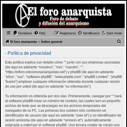
Donations
FAQ
Registrarse
Identificarse
Dark mode
B
El foro anarquista
Índice general
u
- Política de privacidad
s
c
Esta política explica con detalle cómo “” junto con sus empresas asociadas
(de aquí en adelante “nosotros”, “nos”, “nuestro”, “”,
a
“https://elforo.edicionesanarquistas.net”) y phpBB (de aquí en adelante
r
“ellos”, “sus”, “software phpBB”, “www.phpbb.com”, “phpBB Limited”, “phpBB
Teams”) emplean cualquier información obtenida durante cualquier sesión
de uso por usted (de aquí en adelante “su información”).
Tu información es obtenida por dos vías. Primeramente, navegar por “” hará
al software phpBB crear un número de cookies, las cuales son un pequeño
archivo de texto que se descargan en los archivos temporales del
navegador de su PC. Las primeras dos cookies sólo contienen un
identificador de usuario (de aquí en adelante “user-id”) y un identificador de
sesión anónima (de aquí en adelante “session-id”), automáticamente
asignada a usted por el software phpBB. Una tercera cookie se creará una