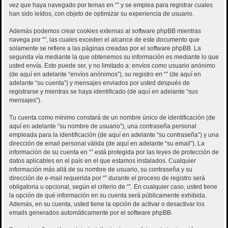
vez que haya navegado por temas en “” y se emplea para registrar cuales
han sido leídos, con objeto de optimizar su experiencia de usuario.
Además podemos crear cookies externas al software phpBB mientras
navega por “”, las cuales exceden el alcance de este documento que
solamente se refiere a las páginas creadas por el software phpBB. La
segunda vía mediante la que obtenemos su información es mediante lo que
usted envía. Esto puede ser, y no limitado a: envíos como usuario anónimo
(de aquí en adelante “envíos anónimos”), su registro en “” (de aquí en
adelante “su cuenta”) y mensajes enviados por usted después de
registrarse y mientras se haya identificado (de aquí en adelante “sus
mensajes”).
Tu cuenta como mínimo constará de un nombre único de identificación (de
aquí en adelante “su nombre de usuario”), una contraseña personal
empleada para la identificación (de aquí en adelante “su contraseña”) y una
dirección de email personal válida (de aquí en adelante “su email”). La
información de su cuenta en “” está protegida por las leyes de protección de
datos aplicables en el país en el que estamos instalados. Cualquier
información más allá de su nombre de usuario, su contraseña y su
dirección de e-mail requerida por “” durante el proceso de registro será
obligatoria u opcional, según el criterio de “”. En cualquier caso, usted tiene
la opción de qué información en su cuenta será públicamente exhibida.
Además, en su cuenta, usted tiene la opción de activar o desactivar los
emails generados automáticamente por el software phpBB.