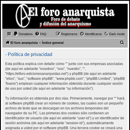
Donations
FAQ
Registrarse
Identificarse
Dark mode
B
El foro anarquista
Índice general
u
- Política de privacidad
s
c
Esta política explica con detalle cómo “” junto con sus empresas asociadas
(de aquí en adelante “nosotros”, “nos”, “nuestro”, “”,
a
“https://elforo.edicionesanarquistas.net”) y phpBB (de aquí en adelante
r
“ellos”, “sus”, “software phpBB”, “www.phpbb.com”, “phpBB Limited”, “phpBB
Teams”) emplean cualquier información obtenida durante cualquier sesión
de uso por usted (de aquí en adelante “su información”).
Tu información es obtenida por dos vías. Primeramente, navegar por “” hará
al software phpBB crear un número de cookies, las cuales son un pequeño
archivo de texto que se descargan en los archivos temporales del
navegador de su PC. Las primeras dos cookies sólo contienen un
identificador de usuario (de aquí en adelante “user-id”) y un identificador de
sesión anónima (de aquí en adelante “session-id”), automáticamente
asignada a usted por el software phpBB. Una tercera cookie se creará una