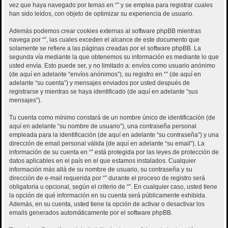
vez que haya navegado por temas en “” y se emplea para registrar cuales
han sido leídos, con objeto de optimizar su experiencia de usuario.
Además podemos crear cookies externas al software phpBB mientras
navega por “”, las cuales exceden el alcance de este documento que
solamente se refiere a las páginas creadas por el software phpBB. La
segunda vía mediante la que obtenemos su información es mediante lo que
usted envía. Esto puede ser, y no limitado a: envíos como usuario anónimo
(de aquí en adelante “envíos anónimos”), su registro en “” (de aquí en
adelante “su cuenta”) y mensajes enviados por usted después de
registrarse y mientras se haya identificado (de aquí en adelante “sus
mensajes”).
Tu cuenta como mínimo constará de un nombre único de identificación (de
aquí en adelante “su nombre de usuario”), una contraseña personal
empleada para la identificación (de aquí en adelante “su contraseña”) y una
dirección de email personal válida (de aquí en adelante “su email”). La
información de su cuenta en “” está protegida por las leyes de protección de
datos aplicables en el país en el que estamos instalados. Cualquier
información más allá de su nombre de usuario, su contraseña y su
dirección de e-mail requerida por “” durante el proceso de registro será
obligatoria u opcional, según el criterio de “”. En cualquier caso, usted tiene
la opción de qué información en su cuenta será públicamente exhibida.
Además, en su cuenta, usted tiene la opción de activar o desactivar los
emails generados automáticamente por el software phpBB.