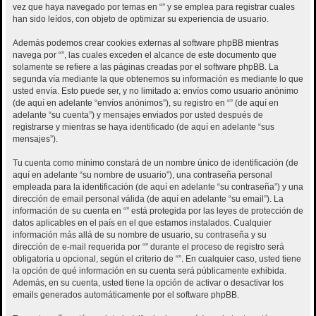
vez que haya navegado por temas en “” y se emplea para registrar cuales
han sido leídos, con objeto de optimizar su experiencia de usuario.
Además podemos crear cookies externas al software phpBB mientras
navega por “”, las cuales exceden el alcance de este documento que
solamente se refiere a las páginas creadas por el software phpBB. La
segunda vía mediante la que obtenemos su información es mediante lo que
usted envía. Esto puede ser, y no limitado a: envíos como usuario anónimo
(de aquí en adelante “envíos anónimos”), su registro en “” (de aquí en
adelante “su cuenta”) y mensajes enviados por usted después de
registrarse y mientras se haya identificado (de aquí en adelante “sus
mensajes”).
Tu cuenta como mínimo constará de un nombre único de identificación (de
aquí en adelante “su nombre de usuario”), una contraseña personal
empleada para la identificación (de aquí en adelante “su contraseña”) y una
dirección de email personal válida (de aquí en adelante “su email”). La
información de su cuenta en “” está protegida por las leyes de protección de
datos aplicables en el país en el que estamos instalados. Cualquier
información más allá de su nombre de usuario, su contraseña y su
dirección de e-mail requerida por “” durante el proceso de registro será
obligatoria u opcional, según el criterio de “”. En cualquier caso, usted tiene
la opción de qué información en su cuenta será públicamente exhibida.
Además, en su cuenta, usted tiene la opción de activar o desactivar los
emails generados automáticamente por el software phpBB.