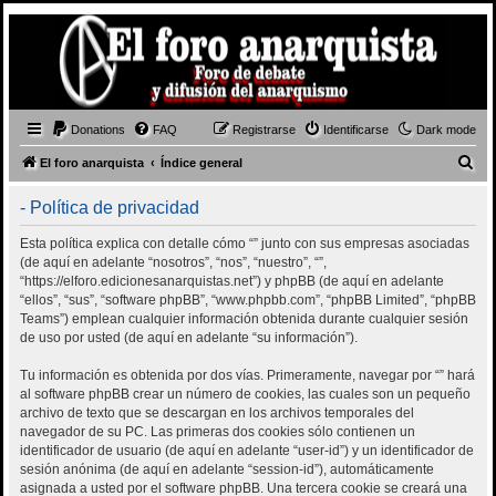
Donations
FAQ
Registrarse
Identificarse
Dark mode
B
El foro anarquista
Índice general
u
- Política de privacidad
s
c
Esta política explica con detalle cómo “” junto con sus empresas asociadas
(de aquí en adelante “nosotros”, “nos”, “nuestro”, “”,
a
“https://elforo.edicionesanarquistas.net”) y phpBB (de aquí en adelante
r
“ellos”, “sus”, “software phpBB”, “www.phpbb.com”, “phpBB Limited”, “phpBB
Teams”) emplean cualquier información obtenida durante cualquier sesión
de uso por usted (de aquí en adelante “su información”).
Tu información es obtenida por dos vías. Primeramente, navegar por “” hará
al software phpBB crear un número de cookies, las cuales son un pequeño
archivo de texto que se descargan en los archivos temporales del
navegador de su PC. Las primeras dos cookies sólo contienen un
identificador de usuario (de aquí en adelante “user-id”) y un identificador de
sesión anónima (de aquí en adelante “session-id”), automáticamente
asignada a usted por el software phpBB. Una tercera cookie se creará una