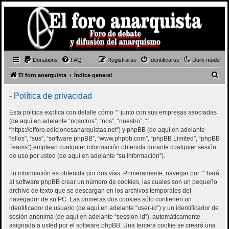
Donations
FAQ
Registrarse
Identificarse
Dark mode
B
El foro anarquista
Índice general
u
- Política de privacidad
s
c
Esta política explica con detalle cómo “” junto con sus empresas asociadas
(de aquí en adelante “nosotros”, “nos”, “nuestro”, “”,
a
“https://elforo.edicionesanarquistas.net”) y phpBB (de aquí en adelante
r
“ellos”, “sus”, “software phpBB”, “www.phpbb.com”, “phpBB Limited”, “phpBB
Teams”) emplean cualquier información obtenida durante cualquier sesión
de uso por usted (de aquí en adelante “su información”).
Tu información es obtenida por dos vías. Primeramente, navegar por “” hará
al software phpBB crear un número de cookies, las cuales son un pequeño
archivo de texto que se descargan en los archivos temporales del
navegador de su PC. Las primeras dos cookies sólo contienen un
identificador de usuario (de aquí en adelante “user-id”) y un identificador de
sesión anónima (de aquí en adelante “session-id”), automáticamente
asignada a usted por el software phpBB. Una tercera cookie se creará una