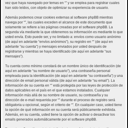
vez que haya navegado por temas en “” y se emplea para registrar cuales
han sido leídos, con objeto de optimizar su experiencia de usuario.
Además podemos crear cookies externas al software phpBB mientras
navega por “”, las cuales exceden el alcance de este documento que
solamente se refiere a las páginas creadas por el software phpBB. La
segunda vía mediante la que obtenemos su información es mediante lo que
usted envía. Esto puede ser, y no limitado a: envíos como usuario anónimo
(de aquí en adelante “envíos anónimos”), su registro en “” (de aquí en
adelante “su cuenta”) y mensajes enviados por usted después de
registrarse y mientras se haya identificado (de aquí en adelante “sus
mensajes”).
Tu cuenta como mínimo constará de un nombre único de identificación (de
aquí en adelante “su nombre de usuario”), una contraseña personal
empleada para la identificación (de aquí en adelante “su contraseña”) y una
dirección de email personal válida (de aquí en adelante “su email”). La
información de su cuenta en “” está protegida por las leyes de protección de
datos aplicables en el país en el que estamos instalados. Cualquier
información más allá de su nombre de usuario, su contraseña y su
dirección de e-mail requerida por “” durante el proceso de registro será
obligatoria u opcional, según el criterio de “”. En cualquier caso, usted tiene
la opción de qué información en su cuenta será públicamente exhibida.
Además, en su cuenta, usted tiene la opción de activar o desactivar los
emails generados automáticamente por el software phpBB.