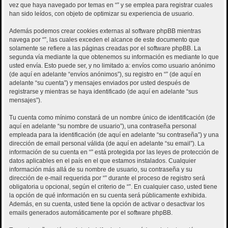
vez que haya navegado por temas en “” y se emplea para registrar cuales
han sido leídos, con objeto de optimizar su experiencia de usuario.
Además podemos crear cookies externas al software phpBB mientras
navega por “”, las cuales exceden el alcance de este documento que
solamente se refiere a las páginas creadas por el software phpBB. La
segunda vía mediante la que obtenemos su información es mediante lo que
usted envía. Esto puede ser, y no limitado a: envíos como usuario anónimo
(de aquí en adelante “envíos anónimos”), su registro en “” (de aquí en
adelante “su cuenta”) y mensajes enviados por usted después de
registrarse y mientras se haya identificado (de aquí en adelante “sus
mensajes”).
Tu cuenta como mínimo constará de un nombre único de identificación (de
aquí en adelante “su nombre de usuario”), una contraseña personal
empleada para la identificación (de aquí en adelante “su contraseña”) y una
dirección de email personal válida (de aquí en adelante “su email”). La
información de su cuenta en “” está protegida por las leyes de protección de
datos aplicables en el país en el que estamos instalados. Cualquier
información más allá de su nombre de usuario, su contraseña y su
dirección de e-mail requerida por “” durante el proceso de registro será
obligatoria u opcional, según el criterio de “”. En cualquier caso, usted tiene
la opción de qué información en su cuenta será públicamente exhibida.
Además, en su cuenta, usted tiene la opción de activar o desactivar los
emails generados automáticamente por el software phpBB.