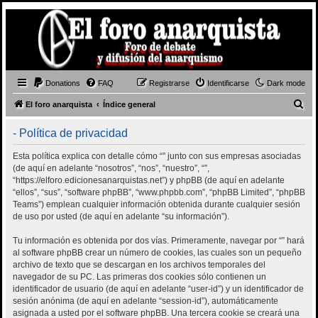
Donations
FAQ
Registrarse
Identificarse
Dark mode
B
El foro anarquista
Índice general
u
- Política de privacidad
s
c
Esta política explica con detalle cómo “” junto con sus empresas asociadas
(de aquí en adelante “nosotros”, “nos”, “nuestro”, “”,
a
“https://elforo.edicionesanarquistas.net”) y phpBB (de aquí en adelante
r
“ellos”, “sus”, “software phpBB”, “www.phpbb.com”, “phpBB Limited”, “phpBB
Teams”) emplean cualquier información obtenida durante cualquier sesión
de uso por usted (de aquí en adelante “su información”).
Tu información es obtenida por dos vías. Primeramente, navegar por “” hará
al software phpBB crear un número de cookies, las cuales son un pequeño
archivo de texto que se descargan en los archivos temporales del
navegador de su PC. Las primeras dos cookies sólo contienen un
identificador de usuario (de aquí en adelante “user-id”) y un identificador de
sesión anónima (de aquí en adelante “session-id”), automáticamente
asignada a usted por el software phpBB. Una tercera cookie se creará una