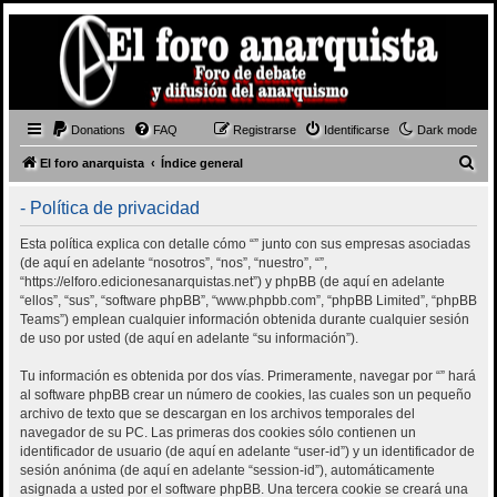
Donations
FAQ
Registrarse
Identificarse
Dark mode
B
El foro anarquista
Índice general
u
- Política de privacidad
s
c
Esta política explica con detalle cómo “” junto con sus empresas asociadas
(de aquí en adelante “nosotros”, “nos”, “nuestro”, “”,
a
“https://elforo.edicionesanarquistas.net”) y phpBB (de aquí en adelante
r
“ellos”, “sus”, “software phpBB”, “www.phpbb.com”, “phpBB Limited”, “phpBB
Teams”) emplean cualquier información obtenida durante cualquier sesión
de uso por usted (de aquí en adelante “su información”).
Tu información es obtenida por dos vías. Primeramente, navegar por “” hará
al software phpBB crear un número de cookies, las cuales son un pequeño
archivo de texto que se descargan en los archivos temporales del
navegador de su PC. Las primeras dos cookies sólo contienen un
identificador de usuario (de aquí en adelante “user-id”) y un identificador de
sesión anónima (de aquí en adelante “session-id”), automáticamente
asignada a usted por el software phpBB. Una tercera cookie se creará una