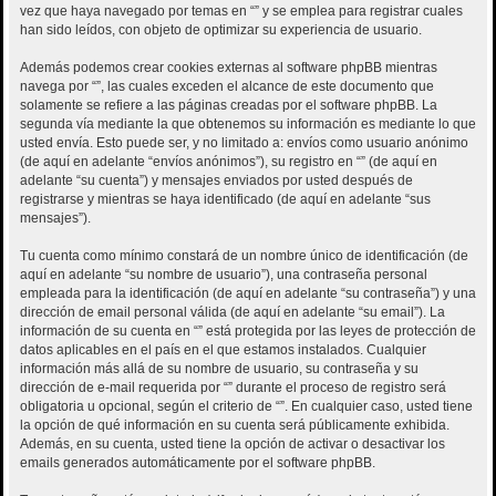
vez que haya navegado por temas en “” y se emplea para registrar cuales
han sido leídos, con objeto de optimizar su experiencia de usuario.
Además podemos crear cookies externas al software phpBB mientras
navega por “”, las cuales exceden el alcance de este documento que
solamente se refiere a las páginas creadas por el software phpBB. La
segunda vía mediante la que obtenemos su información es mediante lo que
usted envía. Esto puede ser, y no limitado a: envíos como usuario anónimo
(de aquí en adelante “envíos anónimos”), su registro en “” (de aquí en
adelante “su cuenta”) y mensajes enviados por usted después de
registrarse y mientras se haya identificado (de aquí en adelante “sus
mensajes”).
Tu cuenta como mínimo constará de un nombre único de identificación (de
aquí en adelante “su nombre de usuario”), una contraseña personal
empleada para la identificación (de aquí en adelante “su contraseña”) y una
dirección de email personal válida (de aquí en adelante “su email”). La
información de su cuenta en “” está protegida por las leyes de protección de
datos aplicables en el país en el que estamos instalados. Cualquier
información más allá de su nombre de usuario, su contraseña y su
dirección de e-mail requerida por “” durante el proceso de registro será
obligatoria u opcional, según el criterio de “”. En cualquier caso, usted tiene
la opción de qué información en su cuenta será públicamente exhibida.
Además, en su cuenta, usted tiene la opción de activar o desactivar los
emails generados automáticamente por el software phpBB.