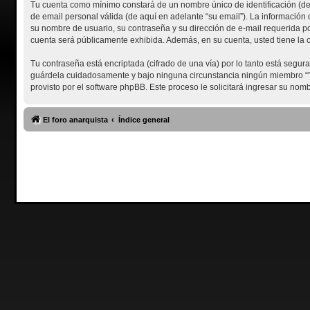
Tu cuenta como mínimo constará de un nombre único de identificación (de 
de email personal válida (de aquí en adelante “su email”). La información 
su nombre de usuario, su contraseña y su dirección de e-mail requerida por 
cuenta será públicamente exhibida. Además, en su cuenta, usted tiene la 
Tu contraseña está encriptada (cifrado de una vía) por lo tanto está segu
guárdela cuidadosamente y bajo ninguna circunstancia ningún miembro “”, p
provisto por el software phpBB. Este proceso le solicitará ingresar su no
El foro anarquista
Índice general