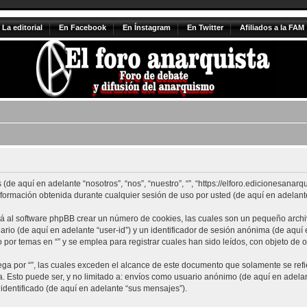
La editorial
En Facebook
En Ínstagram
En Twitter
Afiliados a la FAM
de aquí en adelante “nosotros”, “nos”, “nuestro”, “”, “https://elforo.edicionesanarq
rmación obtenida durante cualquier sesión de uso por usted (de aquí en adelante
ará al software phpBB crear un número de cookies, las cuales son un pequeño arch
ario (de aquí en adelante “user-id”) y un identificador de sesión anónima (de aquí
or temas en “” y se emplea para registrar cuales han sido leídos, con objeto de o
 por “”, las cuales exceden el alcance de este documento que solamente se refie
Esto puede ser, y no limitado a: envíos como usuario anónimo (de aquí en adelante
identificado (de aquí en adelante “sus mensajes”).