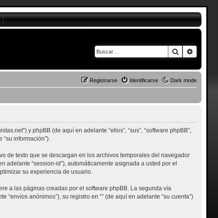
Buscar
Búsque
Registrarse
Identificarse
Dark mode
uistas.net”) y phpBB (de aquí en adelante “ellos”, “sus”, “software phpBB”,
 “su información”).
ivo de texto que se descargan en los archivos temporales del navegador
 en adelante “session-id”), automáticamente asignada a usted por el
ptimizar su experiencia de usuario.
re a las páginas creadas por el software phpBB. La segunda vía
 “envíos anónimos”), su registro en “” (de aquí en adelante “su cuenta”)