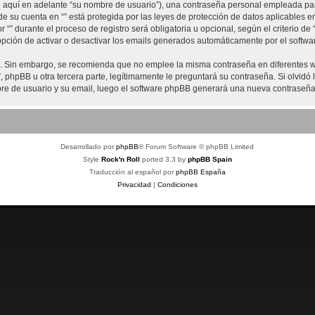
aquí en adelante “su nombre de usuario”), una contraseña personal empleada para 
de su cuenta en “” está protegida por las leyes de protección de datos aplicables 
“” durante el proceso de registro será obligatoria u opcional, según el criterio de 
opción de activar o desactivar los emails generados automáticamente por el softw
ra. Sin embargo, se recomienda que no emplee la misma contraseña en diferentes we
hpBB u otra tercera parte, legítimamente le preguntará su contraseña. Si olvidó l
mbre de usuario y su email, luego el software phpBB generará una nueva contraseña
Desarrollado por
phpBB
® Forum Software © phpBB Limited
Style
Rock'n Roll
ported 3.3 by
phpBB Spain
Traducción al español por
phpBB España
Privacidad
|
Condiciones