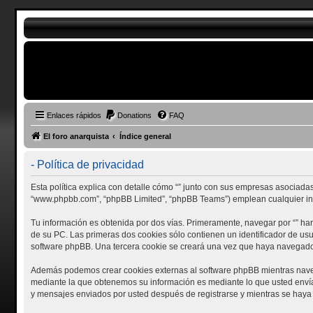
Enlaces rápidos
Donations
FAQ
El foro anarquista
Índice general
- Política de privacidad
Esta política explica con detalle cómo “” junto con sus empresas asociadas (
“www.phpbb.com”, “phpBB Limited”, “phpBB Teams”) emplean cualquier info
Tu información es obtenida por dos vías. Primeramente, navegar por “” h
de su PC. Las primeras dos cookies sólo contienen un identificador de usu
software phpBB. Una tercera cookie se creará una vez que haya navegado p
Además podemos crear cookies externas al software phpBB mientras navega
mediante la que obtenemos su información es mediante lo que usted envía. 
y mensajes enviados por usted después de registrarse y mientras se haya 