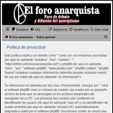
Donations
FAQ
Registrarse
Identificarse
Dark mode
B
El foro anarquista
Índice general
u
- Política de privacidad
s
c
Esta política explica con detalle cómo “” junto con sus empresas asociadas
(de aquí en adelante “nosotros”, “nos”, “nuestro”, “”,
a
“https://elforo.edicionesanarquistas.net”) y phpBB (de aquí en adelante
r
“ellos”, “sus”, “software phpBB”, “www.phpbb.com”, “phpBB Limited”, “phpBB
Teams”) emplean cualquier información obtenida durante cualquier sesión
de uso por usted (de aquí en adelante “su información”).
Tu información es obtenida por dos vías. Primeramente, navegar por “” hará
al software phpBB crear un número de cookies, las cuales son un pequeño
archivo de texto que se descargan en los archivos temporales del
navegador de su PC. Las primeras dos cookies sólo contienen un
identificador de usuario (de aquí en adelante “user-id”) y un identificador de
sesión anónima (de aquí en adelante “session-id”), automáticamente
asignada a usted por el software phpBB. Una tercera cookie se creará una