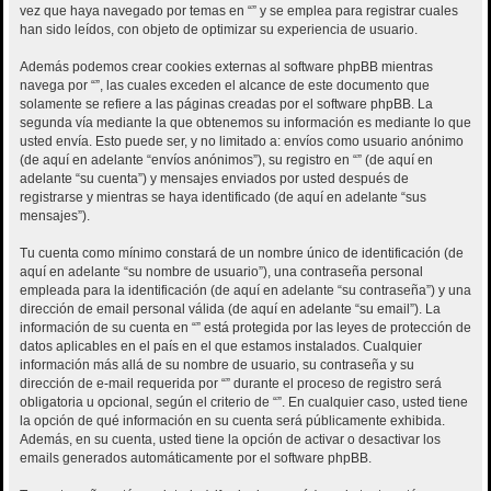
vez que haya navegado por temas en “” y se emplea para registrar cuales
han sido leídos, con objeto de optimizar su experiencia de usuario.
Además podemos crear cookies externas al software phpBB mientras
navega por “”, las cuales exceden el alcance de este documento que
solamente se refiere a las páginas creadas por el software phpBB. La
segunda vía mediante la que obtenemos su información es mediante lo que
usted envía. Esto puede ser, y no limitado a: envíos como usuario anónimo
(de aquí en adelante “envíos anónimos”), su registro en “” (de aquí en
adelante “su cuenta”) y mensajes enviados por usted después de
registrarse y mientras se haya identificado (de aquí en adelante “sus
mensajes”).
Tu cuenta como mínimo constará de un nombre único de identificación (de
aquí en adelante “su nombre de usuario”), una contraseña personal
empleada para la identificación (de aquí en adelante “su contraseña”) y una
dirección de email personal válida (de aquí en adelante “su email”). La
información de su cuenta en “” está protegida por las leyes de protección de
datos aplicables en el país en el que estamos instalados. Cualquier
información más allá de su nombre de usuario, su contraseña y su
dirección de e-mail requerida por “” durante el proceso de registro será
obligatoria u opcional, según el criterio de “”. En cualquier caso, usted tiene
la opción de qué información en su cuenta será públicamente exhibida.
Además, en su cuenta, usted tiene la opción de activar o desactivar los
emails generados automáticamente por el software phpBB.