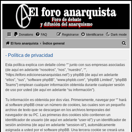
Donations
FAQ
Registrarse
Identificarse
Dark mode
B
El foro anarquista
Índice general
u
- Política de privacidad
s
c
Esta política explica con detalle cómo “” junto con sus empresas asociadas
(de aquí en adelante “nosotros”, “nos”, “nuestro”, “”,
a
“https://elforo.edicionesanarquistas.net”) y phpBB (de aquí en adelante
r
“ellos”, “sus”, “software phpBB”, “www.phpbb.com”, “phpBB Limited”, “phpBB
Teams”) emplean cualquier información obtenida durante cualquier sesión
de uso por usted (de aquí en adelante “su información”).
Tu información es obtenida por dos vías. Primeramente, navegar por “” hará
al software phpBB crear un número de cookies, las cuales son un pequeño
archivo de texto que se descargan en los archivos temporales del
navegador de su PC. Las primeras dos cookies sólo contienen un
identificador de usuario (de aquí en adelante “user-id”) y un identificador de
sesión anónima (de aquí en adelante “session-id”), automáticamente
asignada a usted por el software phpBB. Una tercera cookie se creará una