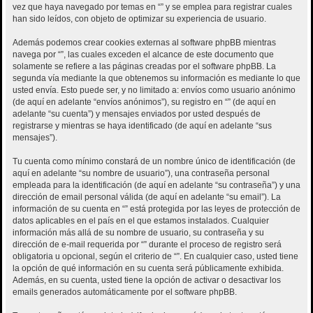
vez que haya navegado por temas en “” y se emplea para registrar cuales
han sido leídos, con objeto de optimizar su experiencia de usuario.
Además podemos crear cookies externas al software phpBB mientras
navega por “”, las cuales exceden el alcance de este documento que
solamente se refiere a las páginas creadas por el software phpBB. La
segunda vía mediante la que obtenemos su información es mediante lo que
usted envía. Esto puede ser, y no limitado a: envíos como usuario anónimo
(de aquí en adelante “envíos anónimos”), su registro en “” (de aquí en
adelante “su cuenta”) y mensajes enviados por usted después de
registrarse y mientras se haya identificado (de aquí en adelante “sus
mensajes”).
Tu cuenta como mínimo constará de un nombre único de identificación (de
aquí en adelante “su nombre de usuario”), una contraseña personal
empleada para la identificación (de aquí en adelante “su contraseña”) y una
dirección de email personal válida (de aquí en adelante “su email”). La
información de su cuenta en “” está protegida por las leyes de protección de
datos aplicables en el país en el que estamos instalados. Cualquier
información más allá de su nombre de usuario, su contraseña y su
dirección de e-mail requerida por “” durante el proceso de registro será
obligatoria u opcional, según el criterio de “”. En cualquier caso, usted tiene
la opción de qué información en su cuenta será públicamente exhibida.
Además, en su cuenta, usted tiene la opción de activar o desactivar los
emails generados automáticamente por el software phpBB.