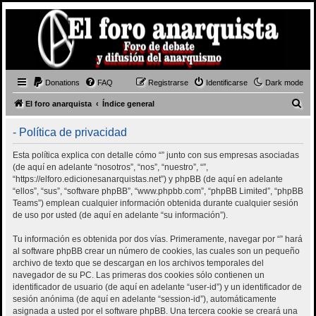
Donations
FAQ
Registrarse
Identificarse
Dark mode
B
El foro anarquista
Índice general
u
- Política de privacidad
s
c
Esta política explica con detalle cómo “” junto con sus empresas asociadas
(de aquí en adelante “nosotros”, “nos”, “nuestro”, “”,
a
“https://elforo.edicionesanarquistas.net”) y phpBB (de aquí en adelante
r
“ellos”, “sus”, “software phpBB”, “www.phpbb.com”, “phpBB Limited”, “phpBB
Teams”) emplean cualquier información obtenida durante cualquier sesión
de uso por usted (de aquí en adelante “su información”).
Tu información es obtenida por dos vías. Primeramente, navegar por “” hará
al software phpBB crear un número de cookies, las cuales son un pequeño
archivo de texto que se descargan en los archivos temporales del
navegador de su PC. Las primeras dos cookies sólo contienen un
identificador de usuario (de aquí en adelante “user-id”) y un identificador de
sesión anónima (de aquí en adelante “session-id”), automáticamente
asignada a usted por el software phpBB. Una tercera cookie se creará una