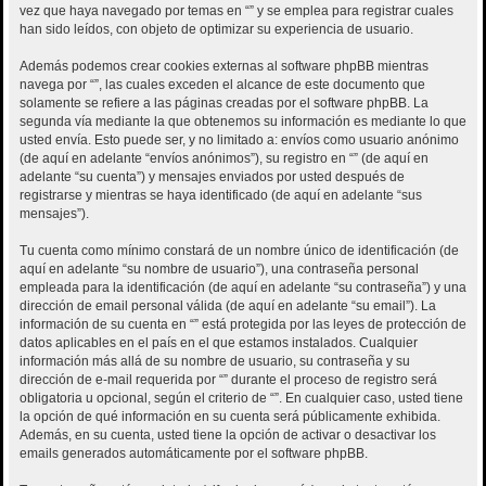
vez que haya navegado por temas en “” y se emplea para registrar cuales
han sido leídos, con objeto de optimizar su experiencia de usuario.
Además podemos crear cookies externas al software phpBB mientras
navega por “”, las cuales exceden el alcance de este documento que
solamente se refiere a las páginas creadas por el software phpBB. La
segunda vía mediante la que obtenemos su información es mediante lo que
usted envía. Esto puede ser, y no limitado a: envíos como usuario anónimo
(de aquí en adelante “envíos anónimos”), su registro en “” (de aquí en
adelante “su cuenta”) y mensajes enviados por usted después de
registrarse y mientras se haya identificado (de aquí en adelante “sus
mensajes”).
Tu cuenta como mínimo constará de un nombre único de identificación (de
aquí en adelante “su nombre de usuario”), una contraseña personal
empleada para la identificación (de aquí en adelante “su contraseña”) y una
dirección de email personal válida (de aquí en adelante “su email”). La
información de su cuenta en “” está protegida por las leyes de protección de
datos aplicables en el país en el que estamos instalados. Cualquier
información más allá de su nombre de usuario, su contraseña y su
dirección de e-mail requerida por “” durante el proceso de registro será
obligatoria u opcional, según el criterio de “”. En cualquier caso, usted tiene
la opción de qué información en su cuenta será públicamente exhibida.
Además, en su cuenta, usted tiene la opción de activar o desactivar los
emails generados automáticamente por el software phpBB.