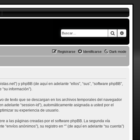
Buscar
Búsque
Registrarse
Identificarse
Dark mode
uistas.net”) y phpBB (de aquí en adelante “ellos”, “sus”, “software phpBB”,
 “su información”).
ivo de texto que se descargan en los archivos temporales del navegador
 en adelante “session-id”), automáticamente asignada a usted por el
ptimizar su experiencia de usuario.
re a las páginas creadas por el software phpBB. La segunda vía
 “envíos anónimos”), su registro en “” (de aquí en adelante “su cuenta”)