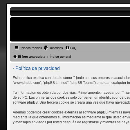
Enlaces rápidos
Donations
FAQ
El foro anarquista
Índice general
- Política de privacidad
Esta política explica con detalle cómo “” junto con sus empresas asociadas (
“www.phpbb.com”, “phpBB Limited”, “phpBB Teams”) emplean cualquier info
Tu información es obtenida por dos vías. Primeramente, navegar por “” h
de su PC. Las primeras dos cookies sólo contienen un identificador de usu
software phpBB. Una tercera cookie se creará una vez que haya navegado p
Además podemos crear cookies externas al software phpBB mientras navega
mediante la que obtenemos su información es mediante lo que usted envía. 
y mensajes enviados por usted después de registrarse y mientras se haya 