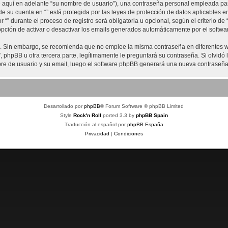
aquí en adelante “su nombre de usuario”), una contraseña personal empleada para 
de su cuenta en “” está protegida por las leyes de protección de datos aplicables 
“” durante el proceso de registro será obligatoria u opcional, según el criterio de 
opción de activar o desactivar los emails generados automáticamente por el softw
ra. Sin embargo, se recomienda que no emplee la misma contraseña en diferentes we
hpBB u otra tercera parte, legítimamente le preguntará su contraseña. Si olvidó l
mbre de usuario y su email, luego el software phpBB generará una nueva contraseña
Desarrollado por
phpBB
® Forum Software © phpBB Limited
Style
Rock'n Roll
ported 3.3 by
phpBB Spain
Traducción al español por
phpBB España
Privacidad
|
Condiciones