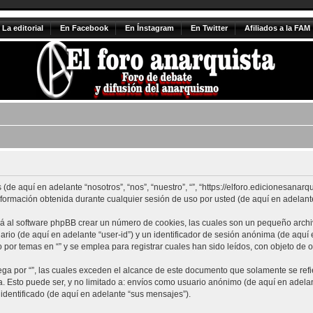
La editorial
En Facebook
En Ínstagram
En Twitter
Afiliados a la FAM
de aquí en adelante “nosotros”, “nos”, “nuestro”, “”, “https://elforo.edicionesanarq
rmación obtenida durante cualquier sesión de uso por usted (de aquí en adelante
ará al software phpBB crear un número de cookies, las cuales son un pequeño arch
ario (de aquí en adelante “user-id”) y un identificador de sesión anónima (de aquí
or temas en “” y se emplea para registrar cuales han sido leídos, con objeto de o
 por “”, las cuales exceden el alcance de este documento que solamente se refie
Esto puede ser, y no limitado a: envíos como usuario anónimo (de aquí en adelante
identificado (de aquí en adelante “sus mensajes”).