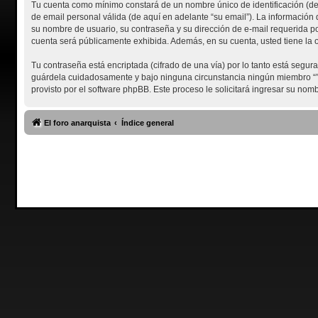
Tu cuenta como mínimo constará de un nombre único de identificación (de 
de email personal válida (de aquí en adelante “su email”). La información 
su nombre de usuario, su contraseña y su dirección de e-mail requerida por 
cuenta será públicamente exhibida. Además, en su cuenta, usted tiene la 
Tu contraseña está encriptada (cifrado de una vía) por lo tanto está segu
guárdela cuidadosamente y bajo ninguna circunstancia ningún miembro “”, p
provisto por el software phpBB. Este proceso le solicitará ingresar su no
El foro anarquista
Índice general