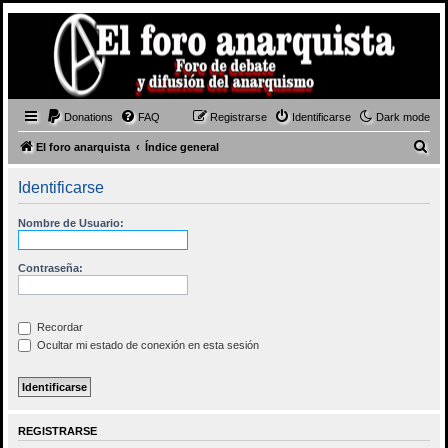
Donations
FAQ
Registrarse
Identificarse
Dark mode
B
El foro anarquista
Índice general
u
Identificarse
s
c
Nombre de Usuario:
a
r
Contraseña:
Recordar
Ocultar mi estado de conexión en esta sesión
REGISTRARSE