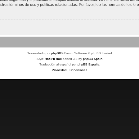
stros términos de uso y políticas relacionadas. Por favor, lee las normas de los foro
Desarrollado por
phpBB
® Forum Software © phpBB Limited
Style
Rock'n Roll
ported 3.3 by
phpBB Spain
Traducción al español por
phpBB España
Privacidad
|
Condiciones