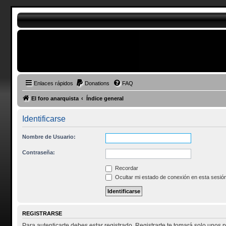
Enlaces rápidos
Donations
FAQ
El foro anarquista
Índice general
Identificarse
Nombre de Usuario:
Contraseña:
Recordar
Ocultar mi estado de conexión en esta sesió
REGISTRARSE
Para autenticarte debes estar registrado. Registrarte te tomará solo unos