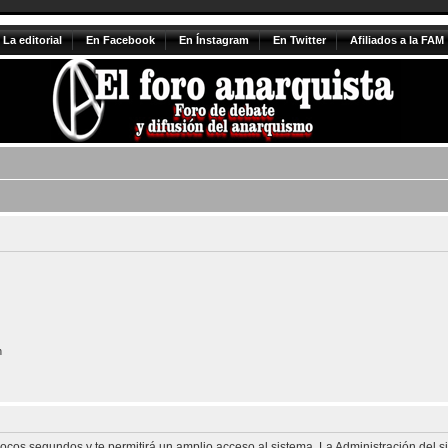
La editorial
En Facebook
En Ínstagram
En Twitter
Afiliados a la FAM
n
 pocos segundos y te permitirá un amplio acceso al sistema. La Administración del 