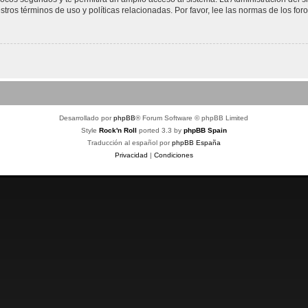
stros términos de uso y políticas relacionadas. Por favor, lee las normas de los foro
Desarrollado por
phpBB
® Forum Software © phpBB Limited
Style
Rock'n Roll
ported 3.3 by
phpBB Spain
Traducción al español por
phpBB España
Privacidad
|
Condiciones