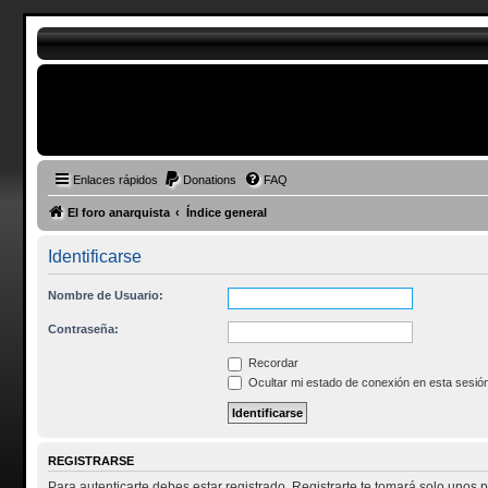
Enlaces rápidos
Donations
FAQ
El foro anarquista
Índice general
Identificarse
Nombre de Usuario:
Contraseña:
Recordar
Ocultar mi estado de conexión en esta sesió
REGISTRARSE
Para autenticarte debes estar registrado. Registrarte te tomará solo unos