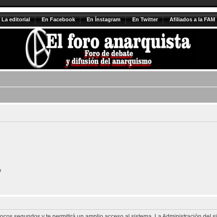
La editorial
En Facebook
En Ínstagram
En Twitter
Afiliados a la FAM
n
 pocos segundos y te permitirá un amplio acceso al sistema. La Administración del 