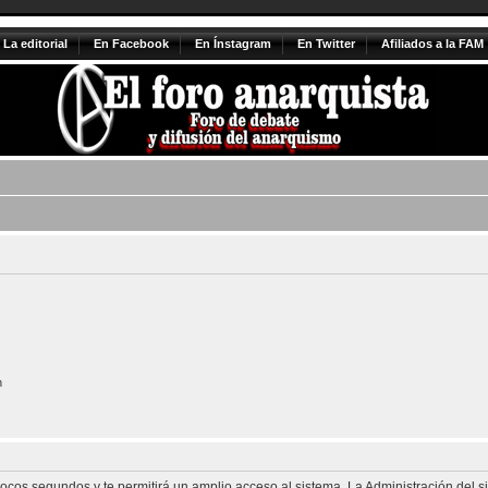
La editorial
En Facebook
En Ínstagram
En Twitter
Afiliados a la FAM
n
 pocos segundos y te permitirá un amplio acceso al sistema. La Administración del 