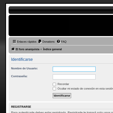
Enlaces rápidos
Donations
FAQ
El foro anarquista
Índice general
Identificarse
Nombre de Usuario:
Contraseña:
Recordar
Ocultar mi estado de conexión en esta sesió
REGISTRARSE
Para autenticarte debes estar registrado. Registrarte te tomará solo unos