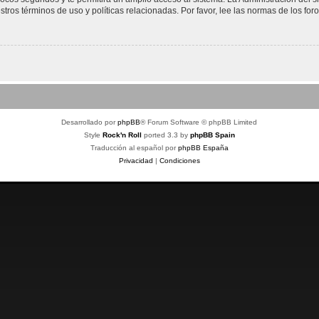
stros términos de uso y políticas relacionadas. Por favor, lee las normas de los foro
Desarrollado por
phpBB
® Forum Software © phpBB Limited
Style
Rock'n Roll
ported 3.3 by
phpBB Spain
Traducción al español por
phpBB España
Privacidad
|
Condiciones