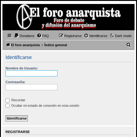
Donations
FAQ
Registrarse
Identificarse
Dark mode
B
El foro anarquista
Índice general
u
Identificarse
s
c
Nombre de Usuario:
a
r
Contraseña:
Recordar
Ocultar mi estado de conexión en esta sesión
REGISTRARSE