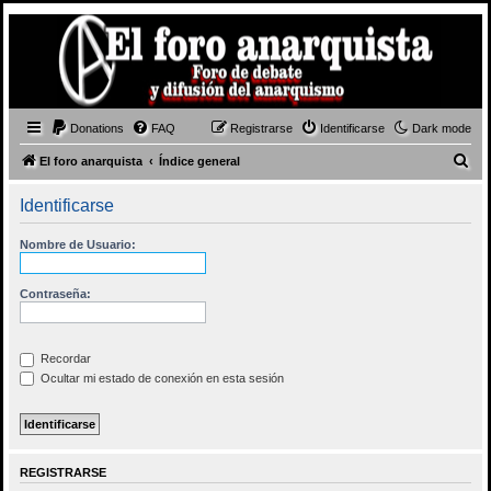
Donations
FAQ
Registrarse
Identificarse
Dark mode
B
El foro anarquista
Índice general
u
Identificarse
s
c
Nombre de Usuario:
a
r
Contraseña:
Recordar
Ocultar mi estado de conexión en esta sesión
REGISTRARSE