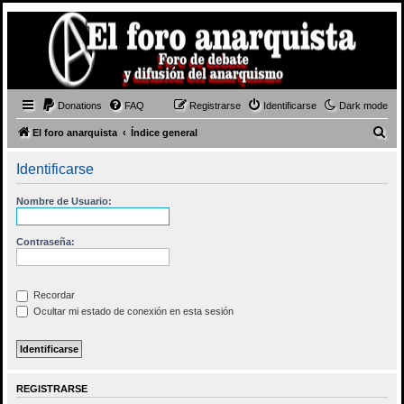
Donations
FAQ
Registrarse
Identificarse
Dark mode
B
El foro anarquista
Índice general
u
Identificarse
s
c
Nombre de Usuario:
a
r
Contraseña:
Recordar
Ocultar mi estado de conexión en esta sesión
REGISTRARSE