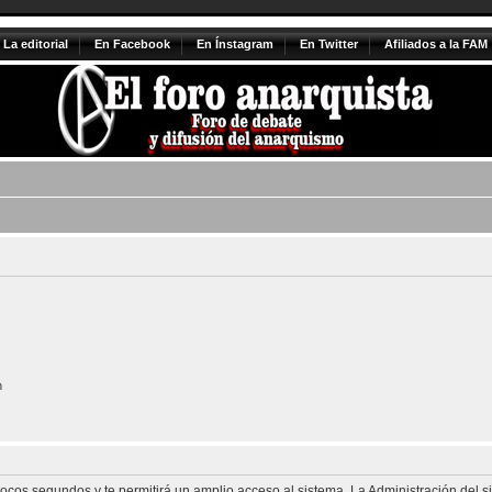
La editorial
En Facebook
En Ínstagram
En Twitter
Afiliados a la FAM
n
 pocos segundos y te permitirá un amplio acceso al sistema. La Administración del 