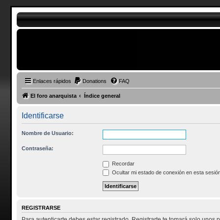
Enlaces rápidos
Donations
FAQ
El foro anarquista
Índice general
Identificarse
Nombre de Usuario:
Contraseña:
Recordar
Ocultar mi estado de conexión en esta sesió
REGISTRARSE
Para autenticarte debes estar registrado. Registrarte te tomará solo unos