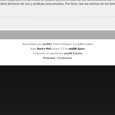
stros términos de uso y políticas relacionadas. Por favor, lee las normas de los foro
Desarrollado por
phpBB
® Forum Software © phpBB Limited
Style
Rock'n Roll
ported 3.3 by
phpBB Spain
Traducción al español por
phpBB España
Privacidad
|
Condiciones