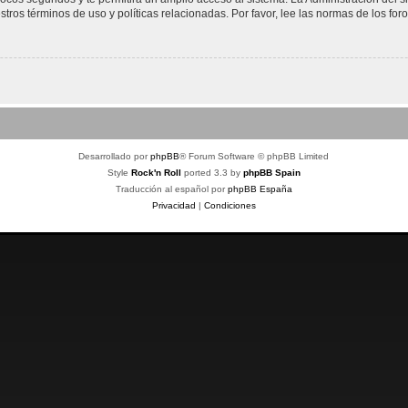
stros términos de uso y políticas relacionadas. Por favor, lee las normas de los foro
Desarrollado por
phpBB
® Forum Software © phpBB Limited
Style
Rock'n Roll
ported 3.3 by
phpBB Spain
Traducción al español por
phpBB España
Privacidad
|
Condiciones