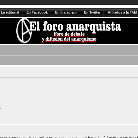
La editorial
En Facebook
En Ínstagram
En Twitter
Afiliados a la FAM
n
 pocos segundos y te permitirá un amplio acceso al sistema. La Administración del 