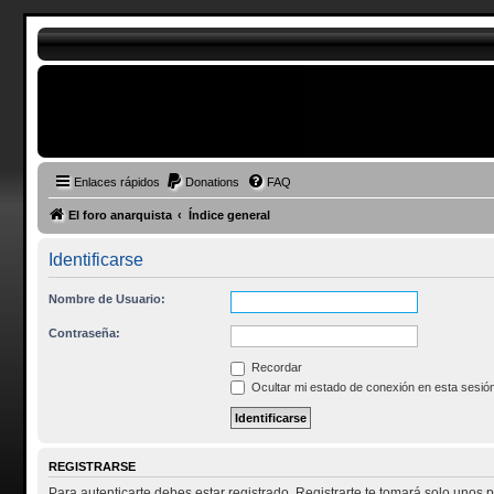
Enlaces rápidos
Donations
FAQ
El foro anarquista
Índice general
Identificarse
Nombre de Usuario:
Contraseña:
Recordar
Ocultar mi estado de conexión en esta sesió
REGISTRARSE
Para autenticarte debes estar registrado. Registrarte te tomará solo unos