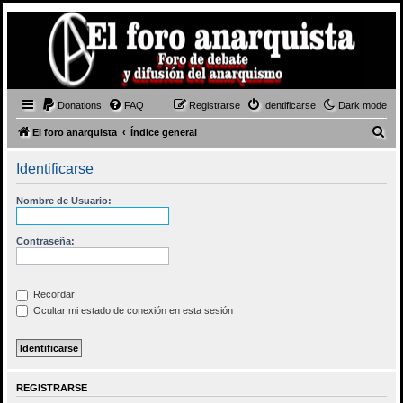
Donations
FAQ
Registrarse
Identificarse
Dark mode
B
El foro anarquista
Índice general
u
Identificarse
s
c
Nombre de Usuario:
a
r
Contraseña:
Recordar
Ocultar mi estado de conexión en esta sesión
REGISTRARSE