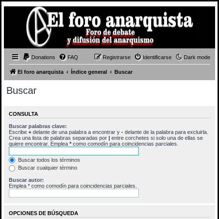
Donations
FAQ
Registrarse
Identificarse
Dark mode
El foro anarquista
Índice general
Buscar
Buscar
CONSULTA
Buscar palabras clave:
Escribe
+
delante de una palabra a encontrar y
-
delante de la palabra para excluirla.
Crea una lista de palabras separadas por
|
entre corchetes si solo una de ellas se
quiere encontrar. Emplea
*
como comodín para coincidencias parciales.
Buscar todos los términos
Buscar cualquier término
Buscar autor:
Emplea * como comodín para coincidencias parciales.
OPCIONES DE BÚSQUEDA