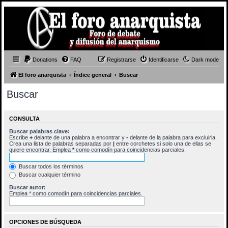
Donations
FAQ
Registrarse
Identificarse
Dark mode
El foro anarquista
Índice general
Buscar
Buscar
CONSULTA
Buscar palabras clave:
Escribe
+
delante de una palabra a encontrar y
-
delante de la palabra para excluirla.
Crea una lista de palabras separadas por
|
entre corchetes si solo una de ellas se
quiere encontrar. Emplea
*
como comodín para coincidencias parciales.
Buscar todos los términos
Buscar cualquier término
Buscar autor:
Emplea * como comodín para coincidencias parciales.
OPCIONES DE BÚSQUEDA