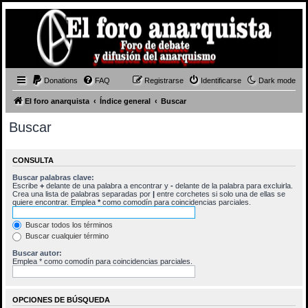
Donations
FAQ
Registrarse
Identificarse
Dark mode
El foro anarquista
Índice general
Buscar
Buscar
CONSULTA
Buscar palabras clave:
Escribe
+
delante de una palabra a encontrar y
-
delante de la palabra para excluirla.
Crea una lista de palabras separadas por
|
entre corchetes si solo una de ellas se
quiere encontrar. Emplea
*
como comodín para coincidencias parciales.
Buscar todos los términos
Buscar cualquier término
Buscar autor:
Emplea * como comodín para coincidencias parciales.
OPCIONES DE BÚSQUEDA