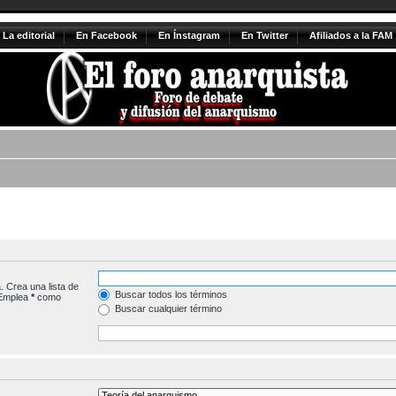
La editorial
En Facebook
En Ínstagram
En Twitter
Afiliados a la FAM
. Crea una lista de
Buscar todos los términos
 Emplea
*
como
Buscar cualquier término