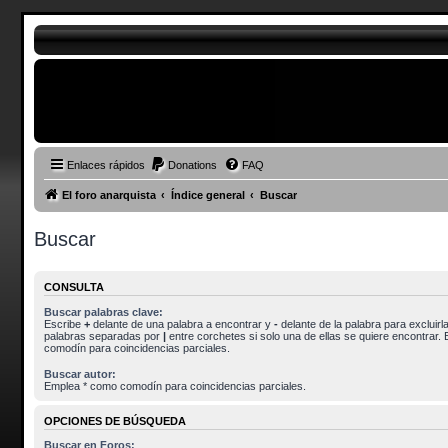
Enlaces rápidos
Donations
FAQ
El foro anarquista
Índice general
Buscar
Buscar
CONSULTA
Buscar palabras clave:
Escribe
+
delante de una palabra a encontrar y
-
delante de la palabra para excluirla
palabras separadas por
|
entre corchetes si solo una de ellas se quiere encontrar.
comodín para coincidencias parciales.
Buscar autor:
Emplea * como comodín para coincidencias parciales.
OPCIONES DE BÚSQUEDA
Buscar en Foros: