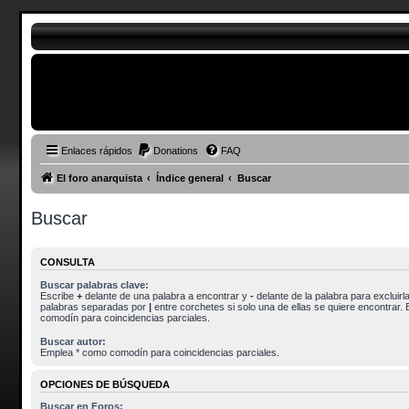
Enlaces rápidos
Donations
FAQ
El foro anarquista
Índice general
Buscar
Buscar
CONSULTA
Buscar palabras clave:
Escribe
+
delante de una palabra a encontrar y
-
delante de la palabra para excluirla
palabras separadas por
|
entre corchetes si solo una de ellas se quiere encontrar.
comodín para coincidencias parciales.
Buscar autor:
Emplea * como comodín para coincidencias parciales.
OPCIONES DE BÚSQUEDA
Buscar en Foros: