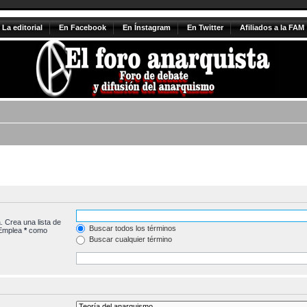
La editorial
En Facebook
En Ínstagram
En Twitter
Afiliados a la FAM
. Crea una lista de
Buscar todos los términos
 Emplea
*
como
Buscar cualquier término