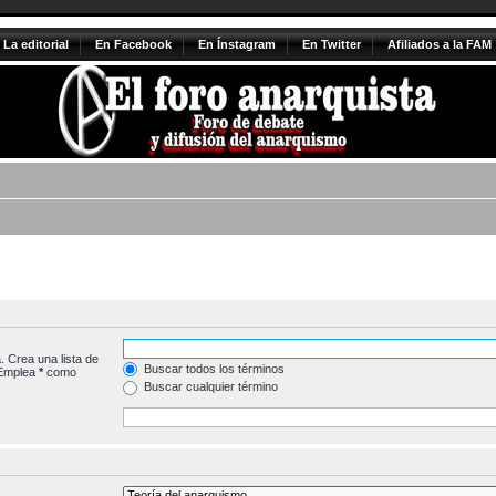
La editorial
En Facebook
En Ínstagram
En Twitter
Afiliados a la FAM
. Crea una lista de
Buscar todos los términos
 Emplea
*
como
Buscar cualquier término