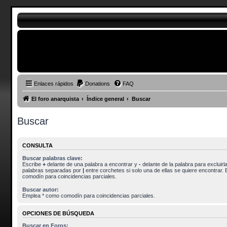
Enlaces rápidos
Donations
FAQ
El foro anarquista
Índice general
Buscar
Buscar
CONSULTA
Buscar palabras clave:
Escribe
+
delante de una palabra a encontrar y
-
delante de la palabra para excluirla
palabras separadas por
|
entre corchetes si solo una de ellas se quiere encontrar.
comodín para coincidencias parciales.
Buscar autor:
Emplea * como comodín para coincidencias parciales.
OPCIONES DE BÚSQUEDA
Buscar en Foros: