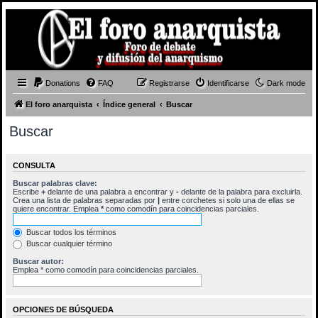
Donations
FAQ
Registrarse
Identificarse
Dark mode
El foro anarquista
Índice general
Buscar
Buscar
CONSULTA
Buscar palabras clave:
Escribe
+
delante de una palabra a encontrar y
-
delante de la palabra para excluirla.
Crea una lista de palabras separadas por
|
entre corchetes si solo una de ellas se
quiere encontrar. Emplea
*
como comodín para coincidencias parciales.
Buscar todos los términos
Buscar cualquier término
Buscar autor:
Emplea * como comodín para coincidencias parciales.
OPCIONES DE BÚSQUEDA