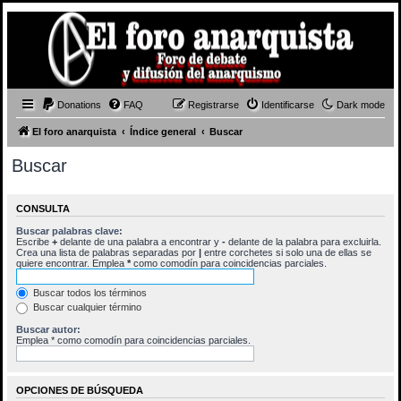
Donations
FAQ
Registrarse
Identificarse
Dark mode
El foro anarquista
Índice general
Buscar
Buscar
CONSULTA
Buscar palabras clave:
Escribe
+
delante de una palabra a encontrar y
-
delante de la palabra para excluirla.
Crea una lista de palabras separadas por
|
entre corchetes si solo una de ellas se
quiere encontrar. Emplea
*
como comodín para coincidencias parciales.
Buscar todos los términos
Buscar cualquier término
Buscar autor:
Emplea * como comodín para coincidencias parciales.
OPCIONES DE BÚSQUEDA