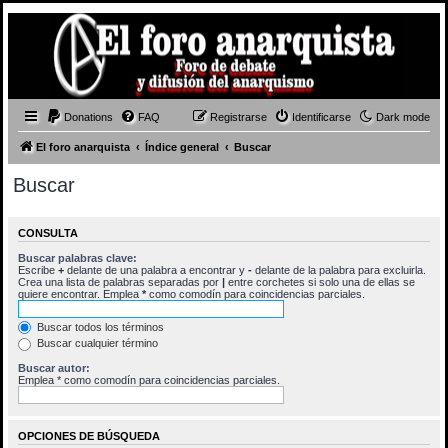
Donations
FAQ
Registrarse
Identificarse
Dark mode
El foro anarquista
Índice general
Buscar
Buscar
CONSULTA
Buscar palabras clave:
Escribe
+
delante de una palabra a encontrar y
-
delante de la palabra para excluirla.
Crea una lista de palabras separadas por
|
entre corchetes si solo una de ellas se
quiere encontrar. Emplea
*
como comodín para coincidencias parciales.
Buscar todos los términos
Buscar cualquier término
Buscar autor:
Emplea * como comodín para coincidencias parciales.
OPCIONES DE BÚSQUEDA