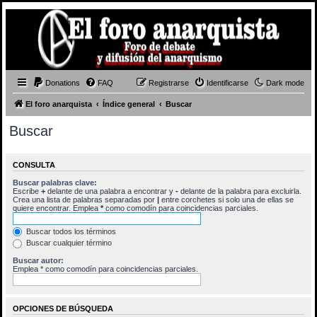
Donations
FAQ
Registrarse
Identificarse
Dark mode
El foro anarquista
Índice general
Buscar
Buscar
CONSULTA
Buscar palabras clave:
Escribe
+
delante de una palabra a encontrar y
-
delante de la palabra para excluirla.
Crea una lista de palabras separadas por
|
entre corchetes si solo una de ellas se
quiere encontrar. Emplea
*
como comodín para coincidencias parciales.
Buscar todos los términos
Buscar cualquier término
Buscar autor:
Emplea * como comodín para coincidencias parciales.
OPCIONES DE BÚSQUEDA