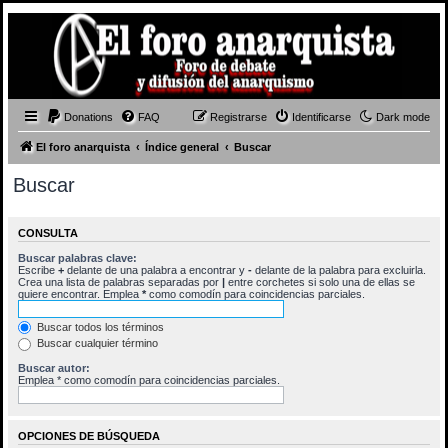
Donations
FAQ
Registrarse
Identificarse
Dark mode
El foro anarquista
Índice general
Buscar
Buscar
CONSULTA
Buscar palabras clave:
Escribe
+
delante de una palabra a encontrar y
-
delante de la palabra para excluirla.
Crea una lista de palabras separadas por
|
entre corchetes si solo una de ellas se
quiere encontrar. Emplea
*
como comodín para coincidencias parciales.
Buscar todos los términos
Buscar cualquier término
Buscar autor:
Emplea * como comodín para coincidencias parciales.
OPCIONES DE BÚSQUEDA